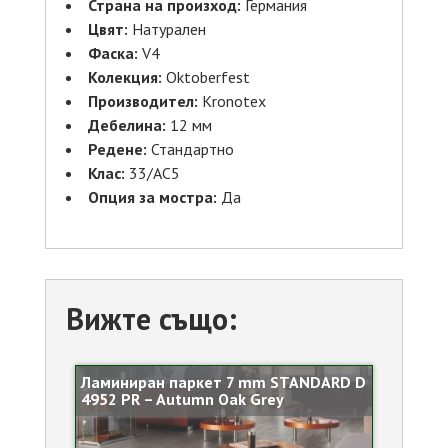
Страна на произход:
Германия
Цвят:
Натурален
Фаска:
V4
Колекция:
Oktoberfest
Производител:
Kronotex
Дебелина:
12 мм
Редене:
Стандартно
Клас:
33/AC5
Опция за мостра:
Да
Вижте също:
Ламиниран паркет 7 mm STANDARD D
4952 PR – Autumn Oak Grey