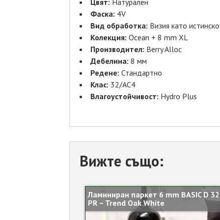
Цвят:
Натурален
Фаска:
4V
Вид обработка:
Визия като истинск
Колекция:
Ocean + 8 mm XL
Производител:
Berry Alloc
Дебелина:
8 мм
Редене:
Стандартно
Клас:
32/АС4
Влагоустойчивост:
Hydro Plus
Вижте също:
Ламиниран паркет 6 mm BASIC D 32
PR – Trend Oak White