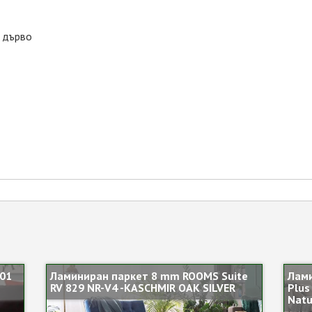
о дърво
01
Ламиниран паркет 8 mm ROOMS Suite
Лам
RV 829 NR-V4 -KASCHMIR OAK SILVER
Plus
Natu