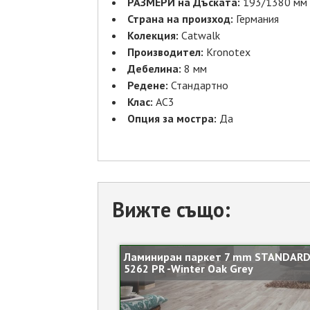
РАЗМЕРИ на Дъската:
193/1380 мм
Страна на произход:
Германия
Колекция:
Catwalk
Производител:
Kronotex
Дебелина:
8 мм
Редене:
Стандартно
Клас:
AC3
Опция за мостра:
Да
Вижте също:
Ламиниран паркет 7 mm STANDARD
5262 PR -Winter Oak Grey