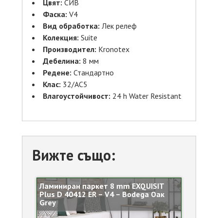
Цвят:
СИВ
Фаска:
V4
Вид обработка:
Лек релеф
Колекция:
Suite
Производител:
Kronotex
Дебелина:
8 мм
Редене:
Стандартно
Клас:
32/AC5
Влагоустойчивост:
24 h Water Resistant
Вижте също:
Ламиниран паркет 8 mm EXQUISIT
Plus D 40412 ER – V4 – Bodega Оак
Grey