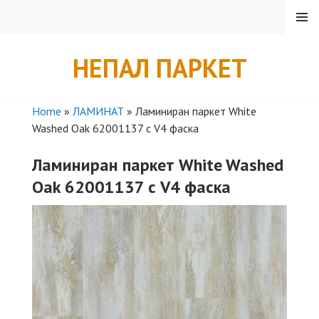
Skip
MENU
to
content
НЕПАЛ ПАРКЕТ
Home
»
ЛАМИНАТ
»
Ламиниран паркет White
Washed Oak 62001137 с V4 фаска
Ламиниран паркет White Washed
Oak 62001137 с V4 фаска